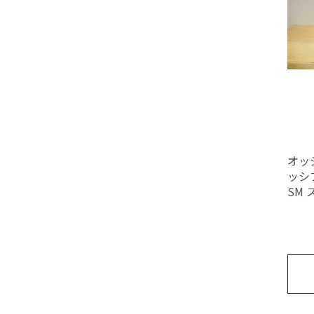
オッ
ッシ
SM